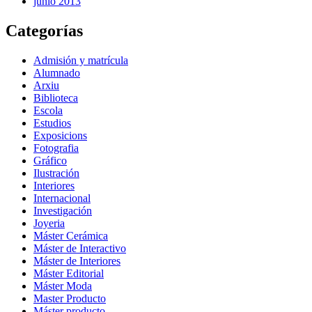
junio 2013
Categorías
Admisión y matrícula
Alumnado
Arxiu
Biblioteca
Escola
Estudios
Exposicions
Fotografia
Gráfico
Ilustración
Interiores
Internacional
Investigación
Joyeria
Máster Cerámica
Máster de Interactivo
Máster de Interiores
Máster Editorial
Máster Moda
Master Producto
Máster producto