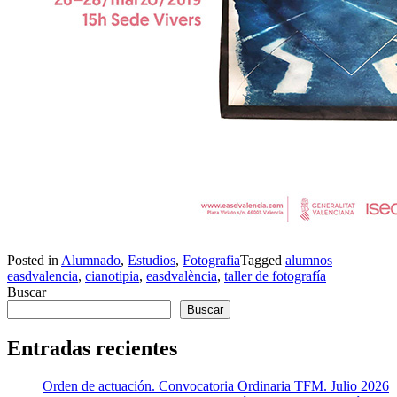
Posted in
Alumnado
,
Estudios
,
Fotografia
Tagged
alumnos
easdvalencia
,
cianotipia
,
easdvalència
,
taller de fotografía
Buscar
Buscar
Entradas recientes
Orden de actuación. Convocatoria Ordinaria TFM. Julio 2026