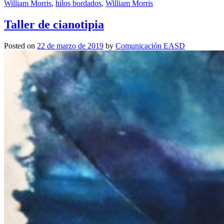
William Morris
,
hilos bordados
,
William Morris
Taller de cianotipia
Posted on
22 de marzo de 2019
by
Comunicación EASD