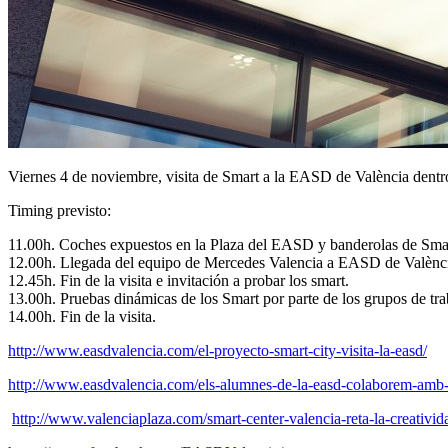
Viernes 4 de noviembre, visita de Smart a la EASD de València dentr
Timing previsto:
11.00h. Coches expuestos en la Plaza del EASD y banderolas de Sma
12.00h. Llegada del equipo de Mercedes Valencia a EASD de València y
12.45h. Fin de la visita e invitación a probar los smart.
13.00h. Pruebas dinámicas de los Smart por parte de los grupos de tra
14.00h. Fin de la visita.
http://www.easdvalencia.com/el-proyecto-smart-city-visita-la-easd/
http://www.easdvalencia.com/els-alumnes-de-la-easd-colaborem-amb-s
http://www.valenciaplaza.com/smart-center-valencia-reta-la-creativida