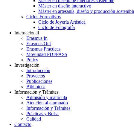
Máster en diseño de interiores sostenible
Máster en diseño interactivo
Máster en artesanía, diseño y producción sostenibl
Ciclos Formativos
Ciclo de Joyería Artística
Ciclo de Fotografía
Internacional
Erasmus In
Erasmus Out
Erasmus Prácticas
Movilidad PDI/PASS
Policy
Investigación
Introducción
Proyectos
Publicaciones
Biblioteca
Información y Trámites
Admisión y matrícula
Atención al alumnado
Información y Trámites
Prácticas y Bolsa
Calidad
Contacto