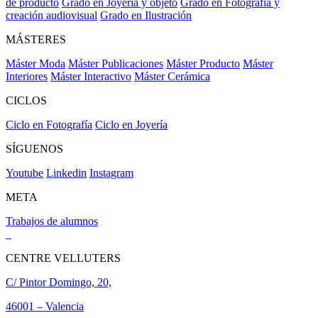
de producto
Grado en Joyería y objeto
Grado en Fotografía y
creación audiovisual
Grado en Ilustración
MÁSTERES
Máster Moda
Máster Publicaciones
Máster Producto
Máster
Interiores
Máster Interactivo
Máster Cerámica
CICLOS
Ciclo en Fotografía
Ciclo en Joyería
SÍGUENOS
Youtube
Linkedin
Instagram
META
Trabajos de alumnos
CENTRE VELLUTERS
C/ Pintor Domingo, 20,
46001 – Valencia