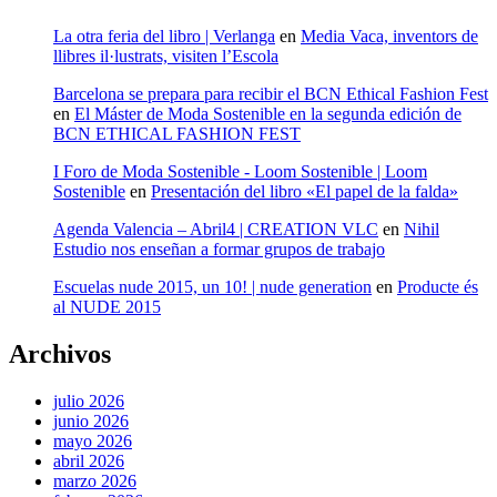
La otra feria del libro | Verlanga
en
Media Vaca, inventors de
llibres il·lustrats, visiten l’Escola
Barcelona se prepara para recibir el BCN Ethical Fashion Fest
en
El Máster de Moda Sostenible en la segunda edición de
BCN ETHICAL FASHION FEST
I Foro de Moda Sostenible - Loom Sostenible | Loom
Sostenible
en
Presentación del libro «El papel de la falda»
Agenda Valencia – Abril4 | CREATION VLC
en
Nihil
Estudio nos enseñan a formar grupos de trabajo
Escuelas nude 2015, un 10! | nude generation
en
Producte és
al NUDE 2015
Archivos
julio 2026
junio 2026
mayo 2026
abril 2026
marzo 2026