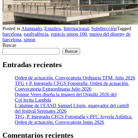
Posted in
Alumnado
,
Estudios
,
Internacional
,
Subdirección
Tagged
barcelona
,
easdvalència
,
espacio simon 100
,
museu del disseny de
barcelona
,
simon
Buscar
Buscar
Entradas recientes
Orden de actuación. Convocatoria Ordinaria TFM. Julio 2026
TFG y P. Integrado CFGS Fotografía. Orden de actuación.
Convocatoria Extraordinaria Julio 2026
Quique Veres diseña la imagen del Orgullo 2026 del
Col·lectiu Lambda
L’alumne de l’EASD Samuel Llopis, guanyador del cartell
del festival Serenates 2026
TFG, P. Integrado CFGS Fotografía y PFC Joyería Artística.
Orden de actuación. Convocatoria Junio 2026
Comentarios recientes