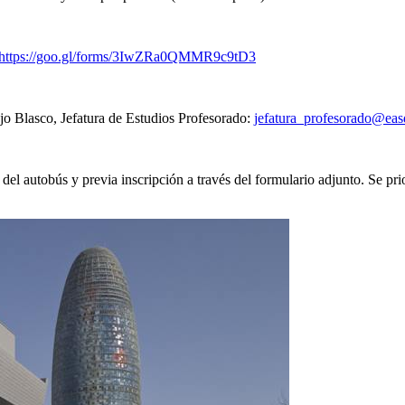
https://goo.gl/forms/
3IwZRa0QMMR9c9tD3
jo Blasco, Jefatura de Estudios Profesorado:
jefatura_profesorado@
eas
el autobús y previa inscripción a través del formulario adjunto. Se prior