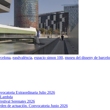
rcelona
,
easdvalència
,
espacio simon 100
,
museu del disseny de barcel
ocatoria Extraordinaria Julio 2026
u Lambda
estival Serenates 2026
rden de actuación. Convocatoria Junio 2026