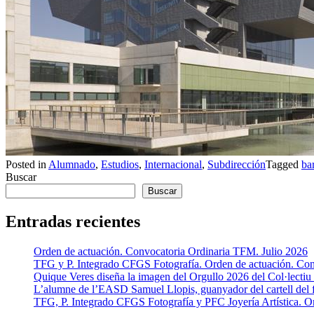
Posted in
Alumnado
,
Estudios
,
Internacional
,
Subdirección
Tagged
ba
Buscar
Buscar
Entradas recientes
Orden de actuación. Convocatoria Ordinaria TFM. Julio 2026
TFG y P. Integrado CFGS Fotografía. Orden de actuación. Conv
Quique Veres diseña la imagen del Orgullo 2026 del Col·lecti
L’alumne de l’EASD Samuel Llopis, guanyador del cartell del f
TFG, P. Integrado CFGS Fotografía y PFC Joyería Artística. O