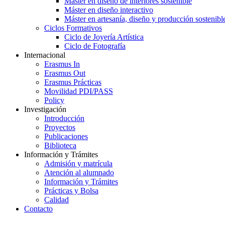
Máster en diseño de interiores sostenible
Máster en diseño interactivo
Máster en artesanía, diseño y producción sostenibl
Ciclos Formativos
Ciclo de Joyería Artística
Ciclo de Fotografía
Internacional
Erasmus In
Erasmus Out
Erasmus Prácticas
Movilidad PDI/PASS
Policy
Investigación
Introducción
Proyectos
Publicaciones
Biblioteca
Información y Trámites
Admisión y matrícula
Atención al alumnado
Información y Trámites
Prácticas y Bolsa
Calidad
Contacto