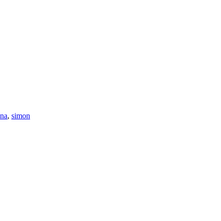
ona
,
simon