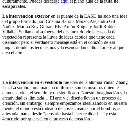
culturalmente. Puedes descarga
aquí
el plano guía de la
ruta de
escaparates
.
La intervención exterior
en el puente de la EASD ha sido una idea
del grupo formado por: Cristina Barona Marzo, Alejandro Gil
Núñez, Marina Rey Guirao, Elsa Antón Rotglà y Jordi Rubio
Villalba. Se llama «La fuerza del destino» donde la cascada de
vegetación representa la lluvia de ideas caótica que tiene cada
diseñador pero el verdadero mensaje está en el corazón de esa
jungla, donde los tecnicismos y la esencia dan culto al arte y al que
crea el arte .
La intervención en el vestíbulo
fue idea de la alumna Yanan Zhang
Liu. La sombra, una mancha uniforme, somos nosotros quien le
damos la vida, el sentido, y un significado. Nuestra imaginación y la
creatividad es ilimitada… El arte y el diseño llevan un proceso de
creación, sin embargo, siempre empezamos idealizándolo en nuestra
mente, el mundo está rodeado de cosas creadas por el hombre, la
artesanía marca desde “pensarlo hasta hacer realidad…” y está
#encrudo por que está en el proceso de creación.