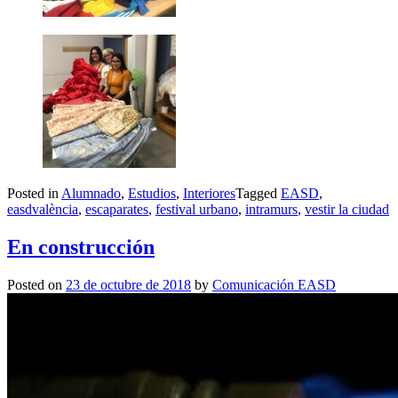
Posted in
Alumnado
,
Estudios
,
Interiores
Tagged
EASD
,
easdvalència
,
escaparates
,
festival urbano
,
intramurs
,
vestir la ciudad
En construcción
Posted on
23 de octubre de 2018
by
Comunicación EASD