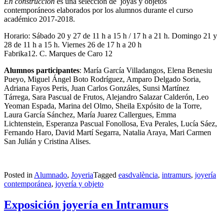
En construcción
es una selección de
joyas y objetos
contemporáneos elaborados por los alumnos durante el curso
académico 2017-2018.
Horario: Sábado 20 y 27 de 11 h a 15 h / 17 h a 21 h. Domingo 21 y
28 de 11 h a 15 h. Viernes 26 de 17 h a 20 h
Fabrika12. C. Marques de Caro 12
Alumnos participantes
: María García Villadangos, Elena Benesiu
Pueyo, Miguel Ángel Boto Rodríguez, Amparo Delgado Soria,
Adriana Fayos Peris, Juan Carlos Gonzáles, Sunsi Martínez
Tárrega, Sara Pascual de Frutos, Alejandro Salazar Calderón, Leo
Yeoman Espada, Marina del Olmo, Sheila Expósito de la Torre,
Laura García Sánchez, María Juarez Callergues, Emma
Lichtenstein, Esperanza Pascual Fonollosa, Eva Perales, Lucía Sáez,
Fernando Haro, David Martí Segarra, Natalia Araya, Mari Carmen
San Julián y Cristina Alises.
Posted in
Alumnado
,
Joyeria
Tagged
easdvalència
,
intramurs
,
joyería
contemporánea
,
joyería y objeto
Exposición joyería en Intramurs