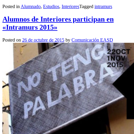
Posted in
Alumnado
,
Estudios
,
Interiores
Tagged
intramurs
Alumnos de Interiores participan en
«Intramurs 2015»
Posted on
26 de octubre de 2015
by
Comunicación EASD