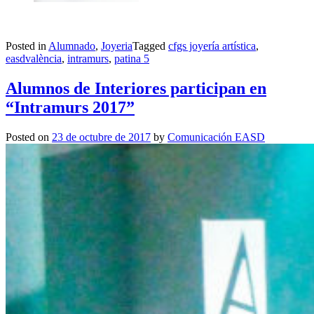
Posted in
Alumnado
,
Joyeria
Tagged
cfgs joyería artística
,
easdvalència
,
intramurs
,
patina 5
Alumnos de Interiores participan en
“Intramurs 2017”
Posted on
23 de octubre de 2017
by
Comunicación EASD