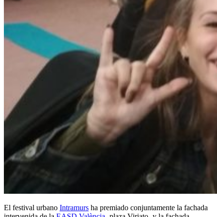
El festival urbano
Intramurs
ha premiado conjuntamente la fachada
intervenida de la
EASD València
-plaza Viriato- y la fachada