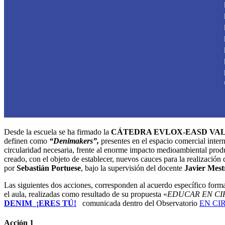
Desde la escuela se ha firmado la
CÁTEDRA EVLOX-EASD VA
definen como
“Denimakers”,
presentes en el espacio comercial inter
circularidad necesaria, frente al enorme impacto medioambiental produc
creado, con el objeto de establecer, nuevos cauces para la realización 
por
Sebastián Portuese
, bajo la supervisión del docente
Javier Mest
Las siguientes dos acciones, corresponden al acuerdo específico form
el aula, realizadas como resultado de su propuesta «
EDUCAR EN CI
DENIM_¡ERES TÚ!
comunicada dentro del Observatorio
EN CI
Acción 1