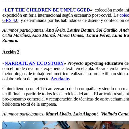
«
LET THE CHILDREN BE UNPLUGGED
«,
colección moda infa
exposición en feria internacional según escenario post-covid. La
cole
GRS 4.0
, y determinada por las habilidades de diseño y confección ce
Alumnos participantes:
Ana Ávila, Louise Boutin, Sol Castillo, And
Celia Martínez, Alba Monzó, Mireia Olmos, Laura Pérez, Luna Raba
Zamora.
Acción 2
«
NARRATE AN ECO STORY
»
Proyecto
upcycling educativo
de 
con el fin de crear una experiencia textil en el aula. Basada en la in
metodologías de trabajo volumétrico realizadas sobre textil han sido a 
colaboradora del proyecto
Artefacte
.
Coincidiendo con el 175 aniversario de la compañía, y siendo una mar
textil final, a partir de todos los ejercicios del aula. El artículo resulta
pre-consumo comercial y recuperación de técnicas de aprovechamiento 
biblioteca textil de la empresa.
Alumnos participantes:
Manel Abella, Laia Alapont, Violinda Cana