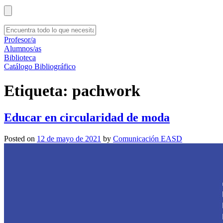
Profesor/a
Alumnos/as
Biblioteca
Catálogo Bibliográfico
Etiqueta:
pachwork
Educar en circularidad de moda
Posted on
12 de mayo de 2021
by
Comunicación EASD