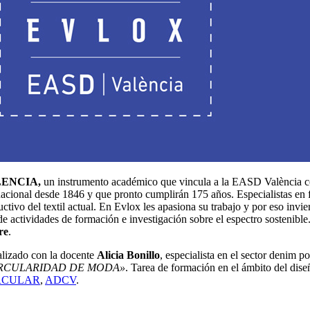
LENCIA,
un instrumento académico que vincula a la EASD València c
nacional desde 1846 y que pronto cumplirán 175 años. Especialistas en f
tivo del textil actual. En Evlox les apasiona su trabajo y por eso invi
de actividades de formación e investigación sobre el espectro sostenible
re
.
alizado con la docente
Alicia Bonillo
, especialista en el sector denim po
RCULARIDAD DE MODA»
. Tarea de formación en el ámbito del diseñ
RCULAR
,
ADCV
.