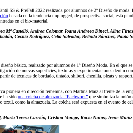
ntil SS & PreFall 2022 realizada por alumnos de 2º Diseño de moda. Pr
cción
basada en la tendencia unplugged, de prospectiva social, está plani
ntradas en el bio-material.
rea Mª Castelló, Andrea Colomar, Ioana Andreea Dineci, Alina Firtas
dán, Cecilia Rodríguez, Celia Salvador, Belinda Sánchez, Paula Sá
diseño básico, realizado por alumnos de 1º Diseño Moda. En el que se
vestigación de nuevas superficies, texturas y experimentaciones denim con
partir de técnicas de bordado, tintado, shibori, chenilla, pleats y rappo
ca pionera en dirección femenina, con Martina Maiz al frente de la em
nte ha sido
una colcha de almazuela “Pachwork”
que simboliza la unión d
textil, como la almazuela. La colcha será expuesta en el evento de cel
l, Marta Teresa Carrión, Cristina Monge, Rocio Nuñez, Irene Muñiz