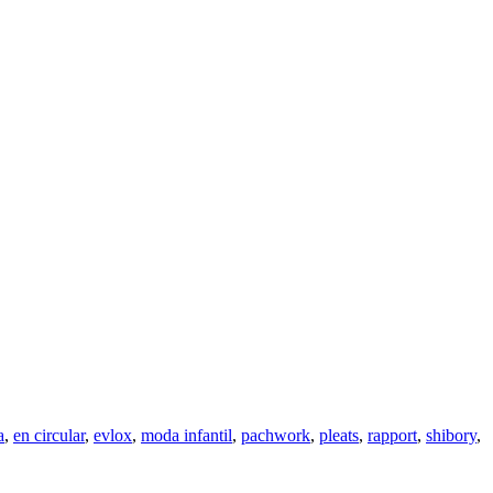
a
,
en circular
,
evlox
,
moda infantil
,
pachwork
,
pleats
,
rapport
,
shibory
,