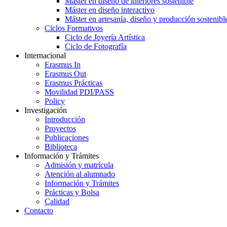
Máster en diseño de interiores sostenible
Máster en diseño interactivo
Máster en artesanía, diseño y producción sostenibl
Ciclos Formativos
Ciclo de Joyería Artística
Ciclo de Fotografía
Internacional
Erasmus In
Erasmus Out
Erasmus Prácticas
Movilidad PDI/PASS
Policy
Investigación
Introducción
Proyectos
Publicaciones
Biblioteca
Información y Trámites
Admisión y matrícula
Atención al alumnado
Información y Trámites
Prácticas y Bolsa
Calidad
Contacto