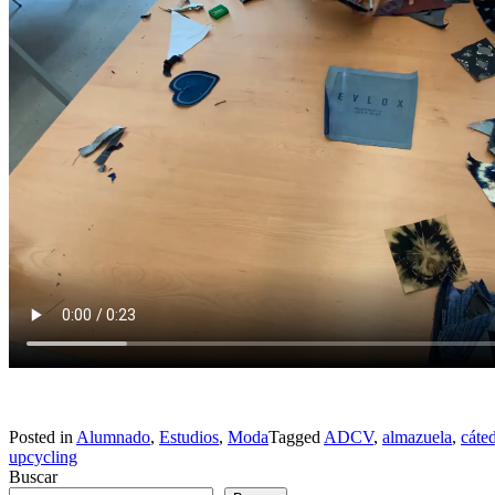
Posted in
Alumnado
,
Estudios
,
Moda
Tagged
ADCV
,
almazuela
,
cáte
upcycling
Buscar