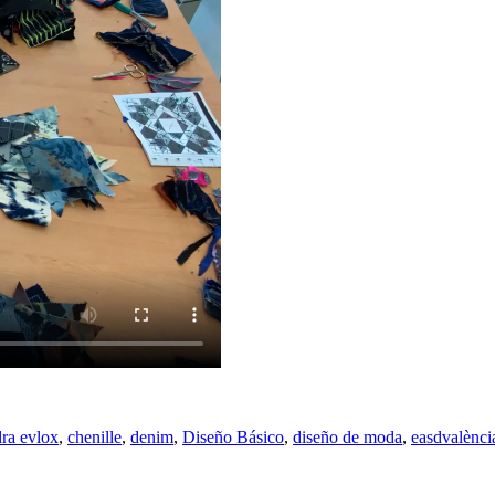
dra evlox
,
chenille
,
denim
,
Diseño Básico
,
diseño de moda
,
easdvalènci