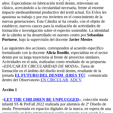
años. Especialistas en fabricación textil denim, reinventan un
clásico, acercándolo a la circularidad necesaria, frente al enorme
impacto medioambiental productivo del textil actual. En Evlox les
apasiona su trabajo y por eso invierten en el conocimiento de la
nuevas generaciones. Esta Cátedra se ha creado, con el objeto de
establecer, nuevos cauces para la realización de actividades de
formación e investigación sobre el espectro sostenible. La identidad
de la cátedra se ha desarrollado en nuestro centro por
Sebastián
Portuese
, bajo la supervisión del docente
Javier Mestre
.
Las siguientes dos acciones, corresponden al acuerdo específico
formalizado con la docente
Alicia Bonillo
, especialista en el sector
denim por su larga trayectoria al frente de proyectos similares.
Actividades en el aula, realizadas como resultado de su propuesta
«
EDUCAR EN CIRCULARIDAD DE MODA»
. Tarea de
formación en el ámbito del diseño textil denim, resultante de la
jornada
EL FUTURO DEL DENIM_¡ERES TÚ!
comunicada
dentro del Observatorio
EN CIRCULAR
,
ADCV
.
Acción 1
«
LET THE CHILDREN BE UNPLUGGED
«,
colección moda
infantil SS & PreFall 2022 realizada por alumnos de 2º Diseño de
moda. Presentada en espacios digitales de la marca, en espera de una