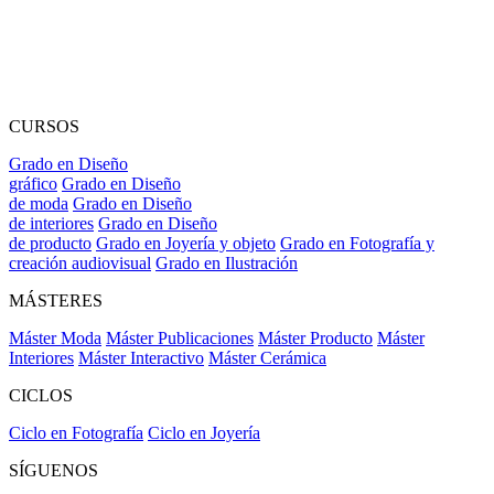
CURSOS
Grado en Diseño
gráfico
Grado en Diseño
de moda
Grado en Diseño
de interiores
Grado en Diseño
de producto
Grado en Joyería y objeto
Grado en Fotografía y
creación audiovisual
Grado en Ilustración
MÁSTERES
Máster Moda
Máster Publicaciones
Máster Producto
Máster
Interiores
Máster Interactivo
Máster Cerámica
CICLOS
Ciclo en Fotografía
Ciclo en Joyería
SÍGUENOS