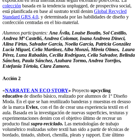
exposición en feria internacional según escenario post-covid. La
colección
basada en la tendencia unplugged, de prospectiva social,
está planificada en base al sustrato textil denim
Global Recycled
Standard GRS 4.0
, y determinada por las habilidades de diseño y
confección centradas en el bio-material.
Alumnos participantes:
Ana Ávila, Louise Boutin, Sol Castillo,
Andrea Mª Castelló, Andrea Colomar, Ioana Andreea Dineci,
Alina Firtas, Salvador García, Noelia García, Patricia González
Lucía Miguel, Celia Martínez, Alba Monzó, Mireia Olmos, Laura
Pérez, Luna Rabadán, Cecilia Rodríguez, Celia Salvador, Belinda
Sánchez, Paula Sánchez, Azahara Tormo, Andrea Torrijos,
Estefanía Tórtola, Clara Zamora.
Acción 2
«
NARRATE AN ECO STORY
»
Proyecto
upcycling
educativo
de diseño básico, realizado por alumnos de 1º Diseño
Moda. En el que se han reutilizado banderas y muestras en desuso
de la marca
Evlox
, con el fin de crear una experiencia textil en el
aula. Basada en la investigación de nuevas superficies, texturas y
experimentaciones denim con el objetivo último de recrear un
producto final
supra-reciclado.
Las metodologías de trabajo
volumétrico realizadas sobre textil han sido a partir de técnicas de
bordado, tintado, shibori, chenilla, pleats y rapport. Este último