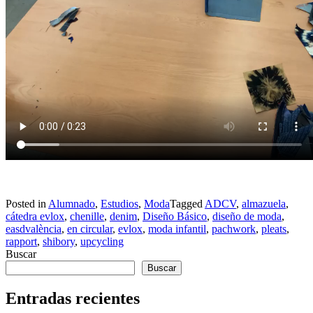
Posted in
Alumnado
,
Estudios
,
Moda
Tagged
ADCV
,
almazuela
,
cátedra evlox
,
chenille
,
denim
,
Diseño Básico
,
diseño de moda
,
easdvalència
,
en circular
,
evlox
,
moda infantil
,
pachwork
,
pleats
,
rapport
,
shibory
,
upcycling
Buscar
Buscar
Entradas recientes