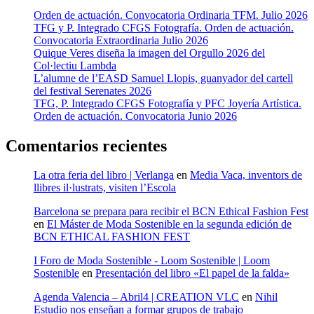
Orden de actuación. Convocatoria Ordinaria TFM. Julio 2026
TFG y P. Integrado CFGS Fotografía. Orden de actuación.
Convocatoria Extraordinaria Julio 2026
Quique Veres diseña la imagen del Orgullo 2026 del
Col·lectiu Lambda
L’alumne de l’EASD Samuel Llopis, guanyador del cartell
del festival Serenates 2026
TFG, P. Integrado CFGS Fotografía y PFC Joyería Artística.
Orden de actuación. Convocatoria Junio 2026
Comentarios recientes
La otra feria del libro | Verlanga
en
Media Vaca, inventors de
llibres il·lustrats, visiten l’Escola
Barcelona se prepara para recibir el BCN Ethical Fashion Fest
en
El Máster de Moda Sostenible en la segunda edición de
BCN ETHICAL FASHION FEST
I Foro de Moda Sostenible - Loom Sostenible | Loom
Sostenible
en
Presentación del libro «El papel de la falda»
Agenda Valencia – Abril4 | CREATION VLC
en
Nihil
Estudio nos enseñan a formar grupos de trabajo