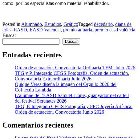
como por los especialistas como material rehabilitador.
Posted in
Alumnado
,
Estudios
,
Gráfico
Tagged
decedario
,
diana de
arias
,
EASD
,
EASD València
,
premio anuaria
,
premio easd valència
Buscar
Buscar
Entradas recientes
Orden de actuación. Convocatoria Ordinaria TFM. Julio 2026
TFG y P. Integrado CFGS Fotografía. Orden de actuación.
Convocatoria Extraordinaria Julio 2026
Quique Veres diseña la imagen del Orgullo 2026 del
Col·lectiu Lambda
L’alumne de l’EASD Samuel Llopis, guanyador del cartell
del festival Serenates 2026
TFG, P. Integrado CFGS Fotografía y PFC Joyería Artística.
Orden de actuación. Convocatoria Junio 2026
Comentarios recientes