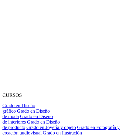
CURSOS
Grado en Diseño
gráfico
Grado en Diseño
de moda
Grado en Diseño
de interiores
Grado en Diseño
de producto
Grado en Joyería y objeto
Grado en Fotografía y
creación audiovisual
Grado en Ilustración