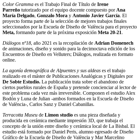
Color Gramma
es el Trabajo Final de Título de
Irene
Parreño
tutorizado por el equipo docente compuesto por
Ana
María Delgado
,
Gonzalo Mora
y
Antonio Javier García
. El
proyecto forma parte de la selección de mejores trabajos finales
seleccionados por la Escuela de Diseño de València para el proyecto
Meta,
formando parte de la próxima exposición
Meta 20-21
.
Diálogos nº18
, año 2021 es la recopilación de
Adrian Domenech
de animaciones, diseño y sonido para la decimoctava edición de los
Encuentros de Diseño en Velluters; Diálogos, realizada en formato
online.
La agonía demográfica de Alpuentes y sus aldeas
es el trabajo
realizado en el máster de Publicaciones Analógicas y Digitales por
De Sobte Estudio.
La publicación trata sobre el abandono de
ciertos pueblos rurales de España y pretende concienciar al lector de
este problema cada vez más irreversible. Componen el estudio Alex
Bodón y Luna de Julian -ambos formados en la Escuela de Diseño
de València-, Carlos Sanz y Daniel Cabanillas.
Terracotta Museu
de
Limon studio
es una pieza diseñada y
producida en cerámica mediante impresión 3D, que trabaja el
concepto de la unión entre diseño y cerámica local de La Bisbal. El
estudio está formado por Daniel Peris, alumno egresado de Diseño
Gráfico de la Escuela de Diseño de València y Mar Marcelino