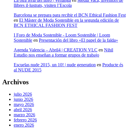
La otra feria del libro | Verlanga
en
Media Vaca, inventors de
llibres il·lustrats, visiten l’Escola
Barcelona se prepara para recibir el BCN Ethical Fashion Fest
en
El Máster de Moda Sostenible en la segunda edición de
BCN ETHICAL FASHION FEST
I Foro de Moda Sostenible - Loom Sostenible | Loom
Sostenible
en
Presentación del libro «El papel de la falda»
Agenda Valencia – Abril4 | CREATION VLC
en
Nihil
Estudio nos enseñan a formar grupos de trabajo
Escuelas nude 2015, un 10! | nude generation
en
Producte és
al NUDE 2015
Archivos
julio 2026
junio 2026
mayo 2026
abril 2026
marzo 2026
febrero 2026
enero 2026