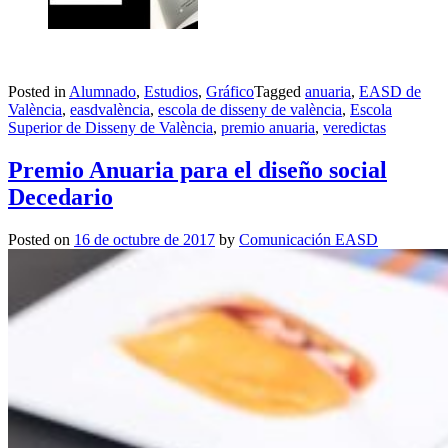
Posted in
Alumnado
,
Estudios
,
Gráfico
Tagged
anuaria
,
EASD de
València
,
easdvalència
,
escola de disseny de valència
,
Escola
Superior de Disseny de València
,
premio anuaria
,
veredictas
Premio Anuaria para el diseño social
Decedario
Posted on
16 de octubre de 2017
by
Comunicación EASD