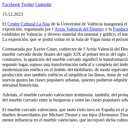
Facebook
Twitter
Linkedin
15.12.2023
El
Centre Cultural La Nau
de la Universitat de València inaugurará e
exposición, organizada por l’
Arxiu Valencià del Disseny
y la
Fundaci
exhibidos en Valencia- y diverso material documental y gráfico, el ini
La exposición, que se podrá visitar en la Sala de Vigas hasta el próxim
Comisariada por Xavier Giner, codirector de l’Arxiu Valencià del Diss
mueble curvado desde finales del siglo XIX al primer tercio del siglo
comisarios, la aparición del mueble curvado significó la transformació
segundo lugar, supuso una transformación radical y completa del ámbit
modernización estética en el ámbito del mobiliario, de modo equivalent
producción sino también estéticos al simplificar las líneas, dotar de v
nuevos gustos las clases populares urbanas, quienes pudieron adquirir
artesanal historicista.
Además, el mueble curvado valenciano testimonia, también, del protag
del mueble curvado entre la burguesía y entre las clases populares ur
El mueble curvado valenciano, que tanto éxito tuvo en España en el pri
diseños desarrollados por Michael Thonet y sus hijos (Hermanos Thon
menor influencia en el mueble valenciano, que incorporó dicha cultura