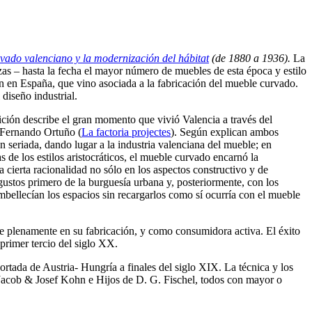
rvado valenciano y la modernización del hábitat
(de 1880 a 1936).
La
zas – hasta la fecha el mayor número de muebles de esta época y estilo
ión en España, que vino asociada a la fabricación del mueble curvado.
 diseño industrial.
sición describe el gran momento que vivió Valencia a través del
o Fernando Ortuño (
La factoria projectes
). Según explican ambos
n seriada, dando lugar a la industria valenciana del mueble; en
de los estilos aristocráticos, el mueble curvado encarnó la
 cierta racionalidad no sólo en los aspectos constructivo y de
s gustos primero de la burguesía urbana y, posteriormente, con los
mbellecían los espacios sin recargarlos como sí ocurría con el mueble
e plenamente en su fabricación, y como consumidora activa. El éxito
e primer tercio del siglo XX.
ortada de Austria- Hungría a finales del siglo XIX. La técnica y los
Jacob & Josef Kohn e Hijos de D. G. Fischel, todos con mayor o