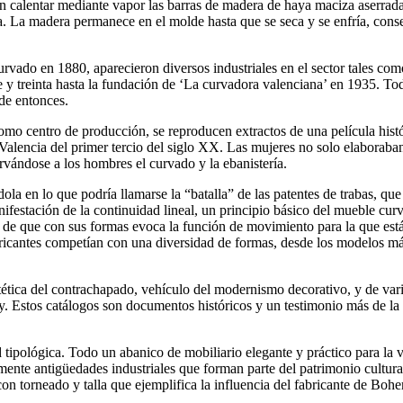
en calentar mediante vapor las barras de madera de haya maciza aserradas
a. La madera permanece en el molde hasta que se seca y se enfría, conse
urvado en 1880, aparecieron diversos industriales en el sector tales co
e y treinta hasta la fundación de ‘La curvadora valenciana’ en 1935. 
 de entonces.
como centro de producción, se reproducen extractos de una película hist
encia del primer tercio del siglo XX. Las mujeres no solo elaboraban la
rvándose a los hombres el curvado y la ebanistería.
ola en lo que podría llamarse la “batalla” de las patentes de trabas, qu
ifestación de la continuidad lineal, un principio básico del mueble cu
ica de que con sus formas evoca la función de movimiento para la que est
bricantes competían con una diversidad de formas, desde los modelos má
estética del contrachapado, vehículo del modernismo decorativo, y de var
 Estos catálogos son documentos históricos y un testimonio más de la d
d tipológica. Todo un abanico de mobiliario elegante y práctico para la
nte antigüedades industriales que forman parte del patrimonio cultural 
on torneado y talla que ejemplifica la influencia del fabricante de Boh