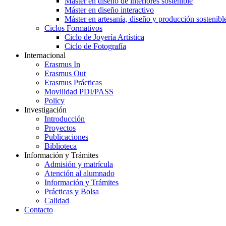
Máster en diseño de interiores sostenible
Máster en diseño interactivo
Máster en artesanía, diseño y producción sostenibl
Ciclos Formativos
Ciclo de Joyería Artística
Ciclo de Fotografía
Internacional
Erasmus In
Erasmus Out
Erasmus Prácticas
Movilidad PDI/PASS
Policy
Investigación
Introducción
Proyectos
Publicaciones
Biblioteca
Información y Trámites
Admisión y matrícula
Atención al alumnado
Información y Trámites
Prácticas y Bolsa
Calidad
Contacto