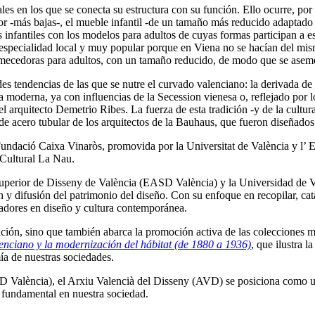
les en los que se conecta su estructura con su función. Ello ocurre, por
abor -más bajas-, el mueble infantil -de un tamaño más reducido adaptado 
 infantiles con los modelos para adultos de cuyas formas participan a e
 especialidad local y muy popular porque en Viena no se hacían del mis
 mecedoras para adultos, con un tamaño reducido, de modo que se aseme
s tendencias de las que se nutre el curvado valenciano: la derivada de
 moderna, ya con influencias de la Secession vienesa o, reflejado por lo
del arquitecto Demetrio Ribes. La fuerza de esta tradición -y de la cultu
e acero tubular de los arquitectos de la Bauhaus, que fueron diseñados 
undació Caixa Vinaròs, promovida por la Universitat de València y l’ E
 Cultural La Nau.
uperior de Disseny de València (EASD València) y la Universidad de Va
ón y difusión del patrimonio del diseño. Con su enfoque en recopilar, c
gadores en diseño y cultura contemporánea.
ción, sino que también abarca la promoción activa de las colecciones m
enciano y la modernización del hábitat (de 1880 a 1936)
, que ilustra 
mía de nuestras sociedades.
SD València), el Arxiu Valencià del Disseny (AVD) se posiciona como u
 fundamental en nuestra sociedad.