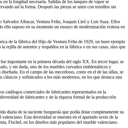
 en la longitud necesaria. Salidas de los tanques de vapor se
rvando así la forma. Después las piezas se unen con tornillos sin
mo Salvador Albacar, Ventura Feliu, Joaquin Lleó y Luis Suay. Ellos
Todo ello supuso en su momento un ensayo de modernización exitosa en
órica de la fábrica del Hijo de Ventura Feliu de 1929, un buen ejemplo
 rejilla de asientos y respaldos en la fábrica o en sus casas, sino que
e fue importante en la primera década del siglo XX. En tercer lugar, se
rvado, y sin duda, uno de los muebles curvados emblemáticos y
á diseñada. En el campo de las mecedoras, como en el de las sillas, se
s clásicos y sofisticados a los más modernos, en los que destaca una
ios catálogos comerciales de fabricantes representados en la
iversidad de fabricantes y de la riqueza formal de la producción
 vida diaria de la naciente burguesía que podía dotar completamente su
valenciano. Esta diversidad se muestra en el apartado sexto de la
emia, Fischel, en los diseños más populares del mueble valenciano.