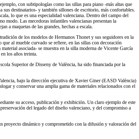
 ejemplo, con subtipologías como las sillas para piano -más altas que
a sus destinatarios- y también sillones de escritorio, más confortables.
scala, lo que es una especialidad valenciana. Dentro del campo del
mo modo. Las mecedoras infantiles valencianas presentan la
jan a maquetas de las grandes, hechas a escala.
 tradición de los modelos de Hermanos Thonet y sus seguidores en la
 que al mueble curvado se refiere, en las sillas con decoración
ra material asociada- se muestra en la silla moderna de Vicente García
en los años treinta.
scola Superior de Disseny de València, ha sido financiada por la
lencia, bajo la dirección ejecutiva de Xavier Giner (EASD València)
atalogar y conservar una amplia gama de materiales relacionados con el
ediante su acceso, publicación y exhibición. Un claro ejemplo de este
la preservación del legado del diseño valenciano, y del compromiso a
n proyecto dinámico y comprometido con la difusión y valoración del