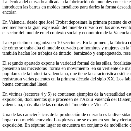
La técnica del curvado aplicada a la fabricación de muebles consiste 
introducen las barras en moldes metálicos para darles la forma desead
encolar.
En Valencia, desde que José Trobat depositara la primera patente de c
sedimentaron la gran expansión del mueble curvado en los años veint
el sector del mueble en el contexto social y económico de la Valencia
La exposición se organiza en 10 secciones. En la primera, la fábrica 
de cómo se trabajaba el mueble curvado por hombres y mujeres en la Val
también hacían los trabajos de tintado, barnizado y empaquetado, rese
El segundo apartado expone la variedad formal de las sillas, focalizánd
presentan las mecedoras -forma en movimiento- en su vertiente de man
populares de la industria valenciana, que tiene la característica estét
registraron varias patentes en la primera década del siglo XX. Los fa
buena continuidad lineal.
En vitrinas (sectores 4 y 5) se contienen ejemplos de la versatilidad 
exposición, documentos que proceden de l’Arxiu Valencià del Disseny.
valenciana, más allá de las copias del “mueble de Viena”.
Una de las características de la producción de curvado es la diversida
hogar con mueble curvado. Las piezas que se exponen son hoy ciertame
exposición. En séptimo lugar se encuentra un conjunto de mobiliario c