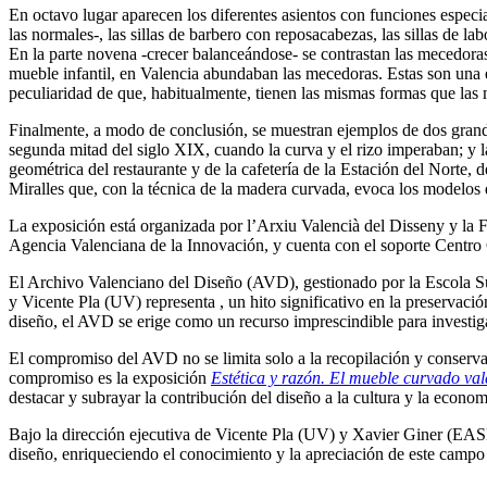
En octavo lugar aparecen los diferentes asientos con funciones especia
las normales-, las sillas de barbero con reposacabezas, las sillas de l
En la parte novena -crecer balanceándose- se contrastan las mecedoras
mueble infantil, en Valencia abundaban las mecedoras. Estas son una
peculiaridad de que, habitualmente, tienen las mismas formas que las
Finalmente, a modo de conclusión, se muestran ejemplos de dos grande
segunda mitad del siglo XIX, cuando la curva y el rizo imperaban; y la
geométrica del restaurante y de la cafetería de la Estación del Norte, 
Miralles que, con la técnica de la madera curvada, evoca los modelos d
La exposición está organizada por l’Arxiu Valencià del Disseny y la F
Agencia Valenciana de la Innovación, y cuenta con el soporte Centro
El Archivo Valenciano del Diseño (AVD), gestionado por la Escola S
y Vicente Pla (UV) representa , un hito significativo en la preservaci
diseño, el AVD se erige como un recurso imprescindible para investi
El compromiso del AVD no se limita solo a la recopilación y conserva
compromiso es la exposición
Estética y razón. El mueble curvado val
destacar y subrayar la contribución del diseño a la cultura y la econo
Bajo la dirección ejecutiva de Vicente Pla (UV) y Xavier Giner (EA
diseño, enriqueciendo el conocimiento y la apreciación de este campo