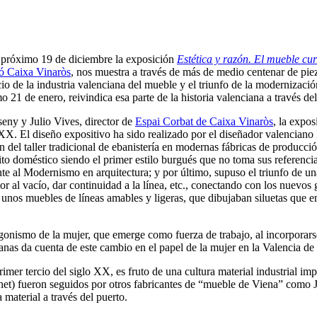
l próximo 19 de diciembre la exposición
Estética y razón. El mueble cu
ó Caixa Vinaròs
, nos muestra a través de más de medio centenar de pie
cio de la industria valenciana del mueble y el triunfo de la modernizac
o 21 de enero, reivindica esa parte de la historia valenciana a través del
eny y Julio Vives, director de
Espai Corbat de Caixa Vinaròs
, la expo
 XX. El diseño expositivo ha sido realizado por el diseñador valencian
n del taller tradicional de ebanistería en modernas fábricas de producció
o doméstico siendo el primer estilo burgués que no toma sus referencias 
e al Modernismo en arquitectura; y por último, supuso el triunfo de una
alor al vacío, dar continuidad a la línea, etc., conectando con los nuevo
 unos muebles de líneas amables y ligeras, que dibujaban siluetas que e
onismo de la mujer, que emerge como fuerza de trabajo, al incorporars
banas da cuenta de este cambio en el papel de la mujer en la Valencia d
mer tercio del siglo XX, es fruto de una cultura material industrial imp
et) fueron seguidos por otros fabricantes de “mueble de Viena” como 
 material a través del puerto.