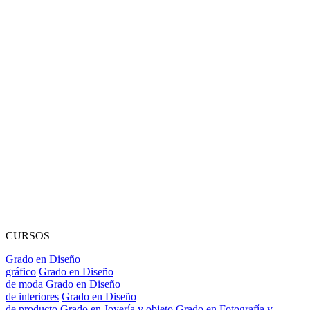
CURSOS
Grado en Diseño
gráfico
Grado en Diseño
de moda
Grado en Diseño
de interiores
Grado en Diseño
de producto
Grado en Joyería y objeto
Grado en Fotografía y