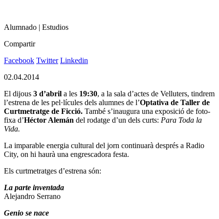
Alumnado | Estudios
Compartir
Facebook
Twitter
Linkedin
02.04.2014
El dijous
3 d’abril
a les
19:30
, a la sala d’actes de Velluters, tindrem
l’estrena de les pel·lícules dels alumnes de l’
Optativa de Taller de
Curtmetratge de Ficció.
També s’inaugura una exposició de foto-
fixa d’
Héctor Alemán
del rodatge d’un dels curts:
Para Toda la
Vida.
La imparable energia cultural del jorn continuarà després a Radio
City, on hi haurà una engrescadora festa.
Els curtmetratges d’estrena són:
La parte inventada
Alejandro Serrano
Genio se nace