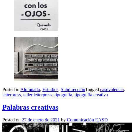
Posted in
Alumnado
,
Estudios
,
Subdirección
Tagged
easdvalència
,
letterpress
,
taller letterpress
,
tipografía
,
tipografía creativa
Palabras creativas
Posted on
27 de enero de 2021
by
Comunicación EASD