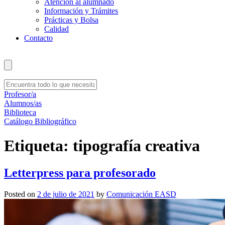
Atención al alumnado
Información y Trámites
Prácticas y Bolsa
Calidad
Contacto
Profesor/a
Alumnos/as
Biblioteca
Catálogo Bibliográfico
Etiqueta:
tipografía creativa
Letterpress para profesorado
Posted on
2 de julio de 2021
by
Comunicación EASD