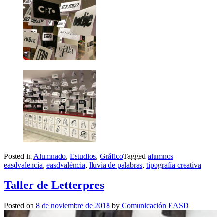
Posted in
Alumnado
,
Estudios
,
Gráfico
Tagged
alumnos
easdvalencia
,
easdvalència
,
lluvia de palabras
,
tipografía creativa
Taller de Letterpres
Posted on
8 de noviembre de 2018
by
Comunicación EASD