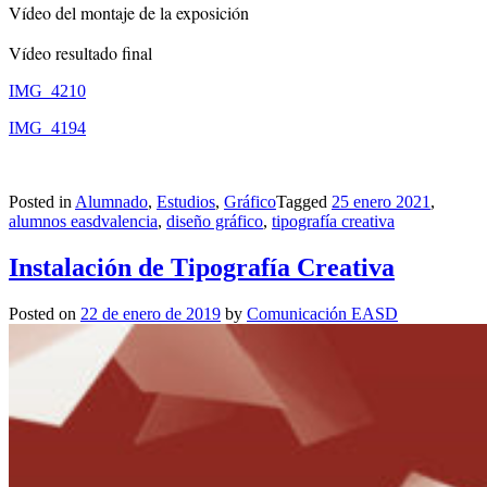
Vídeo del montaje de la exposición
Vídeo resultado final
IMG_4210
IMG_4194
Posted in
Alumnado
,
Estudios
,
Gráfico
Tagged
25 enero 2021
,
alumnos easdvalencia
,
diseño gráfico
,
tipografía creativa
Instalación de Tipografía Creativa
Posted on
22 de enero de 2019
by
Comunicación EASD